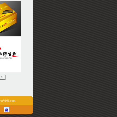
10
o@163.com