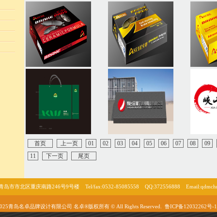
首页
上一页
01
02
03
04
05
06
07
08
09
11
下一页
尾页
市北区重庆南路246号9号楼 Tel/fax:0532-85085558 QQ:372556888 Email:qdmchr
-2025青岛名卓品牌设计有限公司 名卓®版权所有 © All Rights Reserved.
鲁ICP备12032262号-1